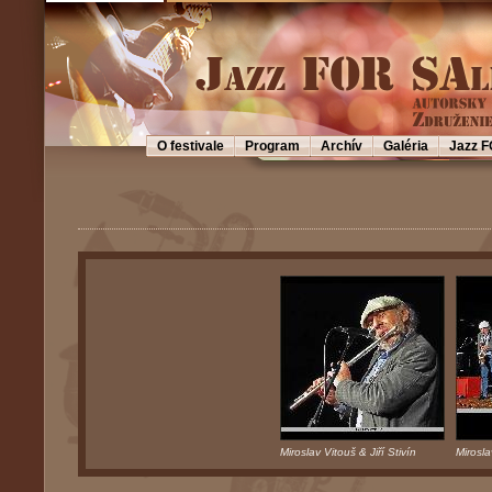
O festivale
Program
Archív
Galéria
Jazz F
Miroslav Vitouš & Jiří Stivín
Mirosla