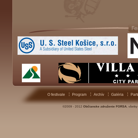
O festivale
Program
Archív
Galéria
Part
©2009 - 2012
Občianske združenie FORSA
, všetk