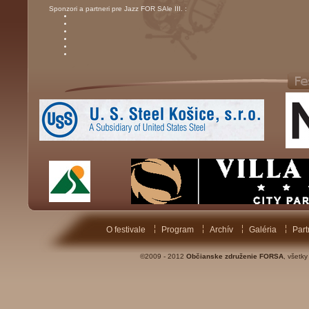
Sponzori a partneri pre Jazz FOR SAle III. :
O festivale
Program
Archív
Galéria
Part
©2009 - 2012
Občianske združenie FORSA
, všetk