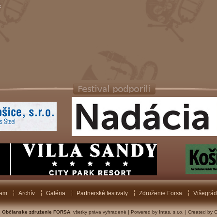
:
ram
Archív
Galéria
Partnerské festivaly
Združenie Forsa
Višegrád
2
Občianske združenie FORSA
, všetky práva vyhradené
|
Powered by Intas, s.r.o.
|
Created by C