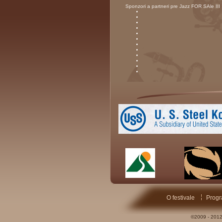
Sponzori a partneri pre Jazz FOR SAle III 
O festivale
Prog
©2009 - 201