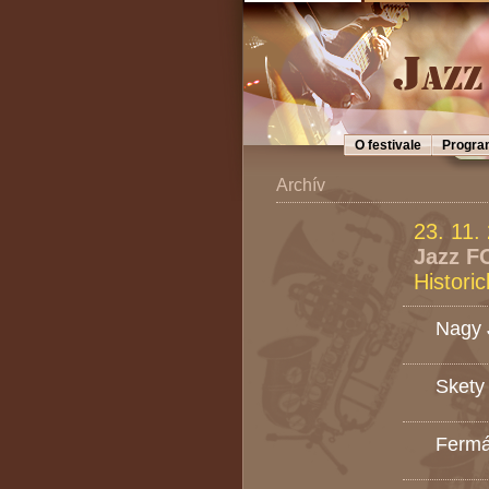
O festivale
Progra
Archív
23. 11.
Jazz FO
Histori
Nagy 
Skety
Fermá