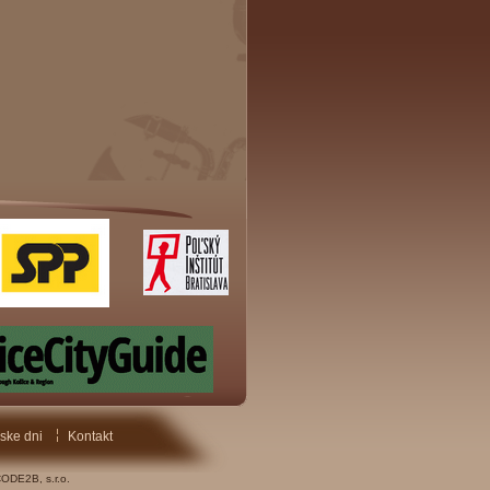
ske dni
Kontakt
ODE2B, s.r.o.