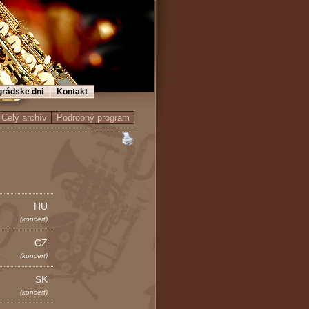
grádske dni
Kontakt
HU
(koncert)
CZ
(koncert)
SK
(koncert)