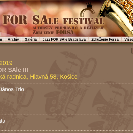
m
Archív
Galéria
Jazz FOR SAle Bratislava
Združenie Forsa
Više
 2019
R SAle III
cká radnica, Hlavná 58, Košice
János Trio
ta