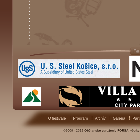
O festivale
Program
Archív
Galéria
Part
©2009 - 2012
Občianske združenie FORSA
, všetk