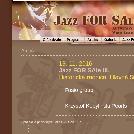
O festivale
Program
Archív
Galéria
Jazz F
Archív
19. 11. 2016
Jazz FOR SAle III.
Historická radnica, Hlavná 5
Fusio group
Krzystof Kobylinski Pearls
Sponzori a partneri pre Jazz FOR SAle III. :